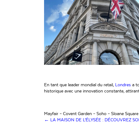
En tant que leader mondial du retail,
Londres
a t
historique avec une innovation constante, attiran
Mayfair – Covent Garden – Soho – Sloane Square
Posts
← LA MAISON DE L’ÉLYSÉE : DÉCOUVREZ SO
navigation