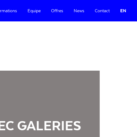
rmations
Equipe
Offres
News
Contact
EN
EC GALERIES